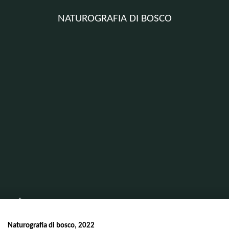
NATUROGRAFIA DI BOSCO
Home
Attività scientifica
Mostra
Mostra / CASTIGLIONE DEL LAGO
Naturografia di bosco
Naturografia di bosco, 2022