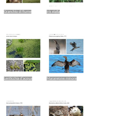
Granchio di fiume
Iris gialla
Lenticchia d’acqua
Marangone minore