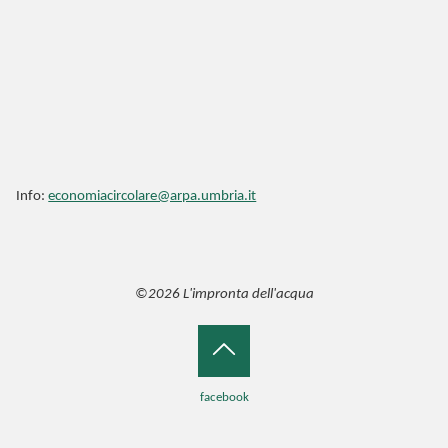
Info:
economiacircolare@arpa.umbria.it
©2026 L'impronta dell'acqua
Back
facebook
to