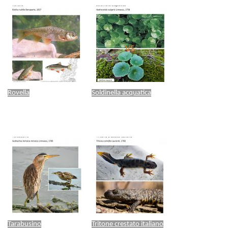
Rovella
Soldinella acquatica
Tarabusino
Tritone crestato italiano