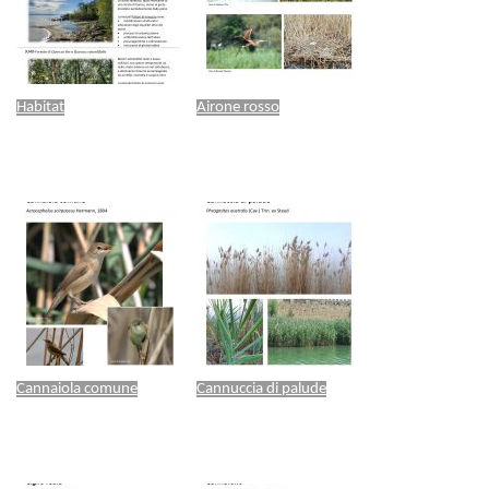
Habitat
Airone rosso
Cannaiola comune
Cannuccia di palude