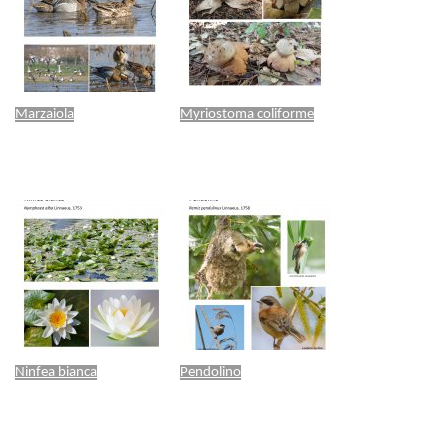
Marzaiola
Myriostoma coliforme
Ninfea bianca
Pendolino